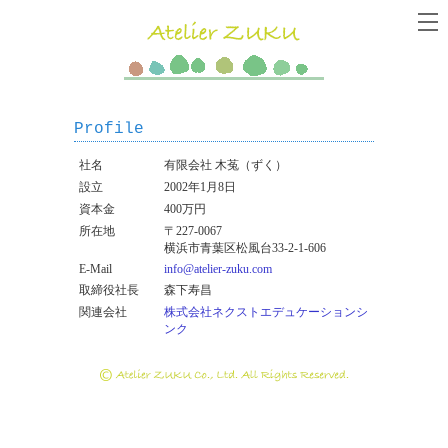
Profile
社名
有限会社 木菟（ずく）
設立
2002年1月8日
資本金
400万円
所在地
〒227-0067
横浜市青葉区松風台33-2-1-606
E-Mail
info@atelier-zuku.com
取締役社長
森下寿昌
関連会社
株式会社ネクストエデュケーションシ
ンク