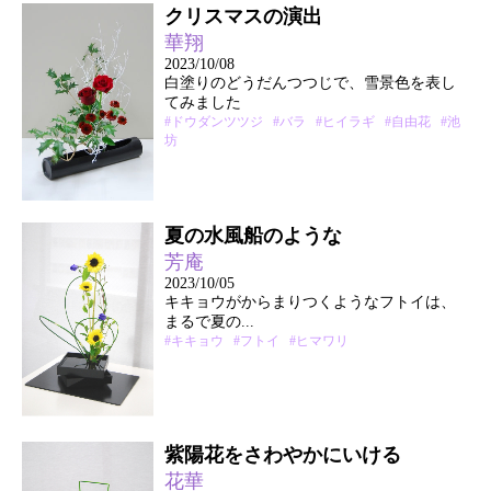
クリスマスの演出
華翔
2023/10/08
白塗りのどうだんつつじで、雪景色を表し
てみました
#ドウダンツツジ
#バラ
#ヒイラギ
#自由花
#池
坊
夏の水風船のような
芳庵
2023/10/05
キキョウがからまりつくようなフトイは、
まるで夏の...
#キキョウ
#フトイ
#ヒマワリ
紫陽花をさわやかにいける
花華