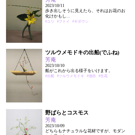
2023/10/11
歩き出しそうに見えたら、それはお花のお
化けかもし...
#ユリ
#フトイ
#ギボウシ
ツルウメモドキの出船(でふね)
芳庵
2023/10/10
船がこれから出る様子をいけます。
#出船
#ツルウメモドキ
#池坊
#生花
野ばらとコスモス
芳庵
2023/10/09
どちらもナチュラルな花材ですが、モダン