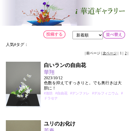
投稿する
並べ替え
人気#タグ：
| 前ページ |
次ページ
| 1 |
2
|
白いランの自由花
華翔
2023/10/12
色数を抑えてすっきりと。でも奥行きは大
胆に！
#池坊
#自由花
#デンファレ
#デルフィニウム
#
ドラセナ
ユリのお化け
芳庵