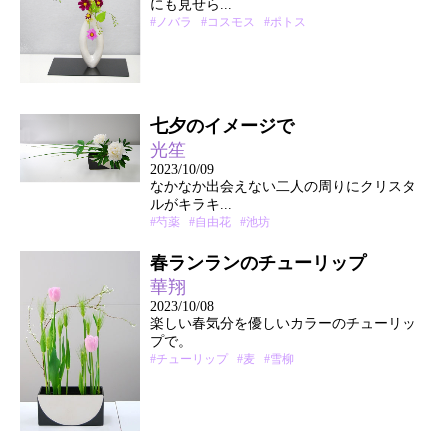
にも見せら...
#ノバラ
#コスモス
#ポトス
七夕のイメージで
光笙
2023/10/09
なかなか出会えない二人の周りにクリスタ
ルがキラキ...
#芍薬
#自由花
#池坊
春ランランのチューリップ
華翔
2023/10/08
楽しい春気分を優しいカラーのチューリッ
プで。
#チューリップ
#麦
#雪柳