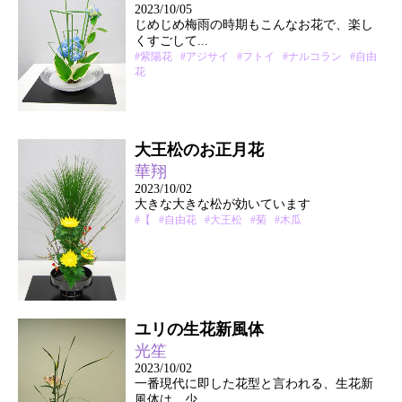
2023/10/05
じめじめ梅雨の時期もこんなお花で、楽し
くすごして...
#紫陽花
#アジサイ
#フトイ
#ナルコラン
#自由
花
大王松のお正月花
華翔
2023/10/02
大きな大きな松が効いています
#【
#自由花
#大王松
#菊
#木瓜
ユリの生花新風体
光笙
2023/10/02
一番現代に即した花型と言われる、生花新
風体は、少...