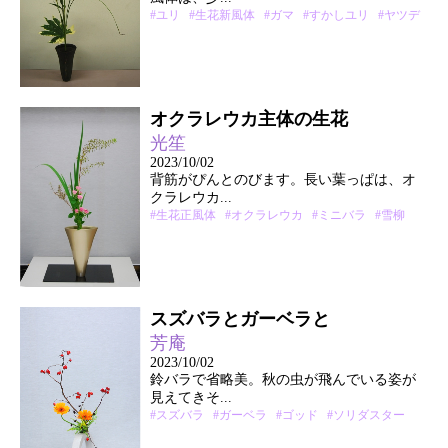
#ユリ
#生花新風体
#ガマ
#すかしユリ
#ヤツデ
オクラレウカ主体の生花
光笙
2023/10/02
背筋がぴんとのびます。長い葉っぱは、オ
クラレウカ...
#生花正風体
#オクラレウカ
#ミニバラ
#雪柳
スズバラとガーベラと
芳庵
2023/10/02
鈴バラで省略美。秋の虫が飛んでいる姿が
見えてきそ...
#スズバラ
#ガーベラ
#ゴッド
#ソリダスター