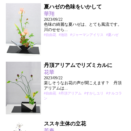
夏ハゼの色味をいかして
華翔
2023/09/22
色味の綺麗な夏ハゼは、とても風流です。
川のせせら...
#自由花
#池坊
#ジャーマンアイリス
#夏ハゼ
丹頂アリアムでリズミカルに
花華
2023/09/22
楽しそうなお花の声が聞こえます？ 丹頂
アリアムは...
#自由花
#丹頂アリアム
#すかしユリ
#ナルコラ
ン
ススキ主体の立花
芳庵