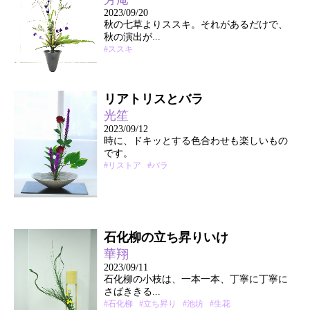
2023/09/20
秋の七草よりススキ。それがあるだけで、
秋の演出が...
#ススキ
リアトリスとバラ
光笙
2023/09/12
時に、ドキッとする色合わせも楽しいもの
です。
#リストア
#バラ
石化柳の立ち昇りいけ
華翔
2023/09/11
石化柳の小枝は、一本一本、丁寧に丁寧に
さばききる...
#石化柳
#立ち昇り
#池坊
#生花