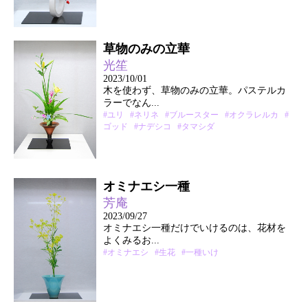
草物のみの立華
光笙
2023/10/01
木を使わず、草物のみの立華。パステルカ
ラーでなん...
#ユリ
#ネリネ
#ブルースター
#オクラレルカ
#
ゴッド
#ナデシコ
#タマシダ
オミナエシ一種
芳庵
2023/09/27
オミナエシ一種だけでいけるのは、花材を
よくみるお...
#オミナエシ
#生花
#一種いけ